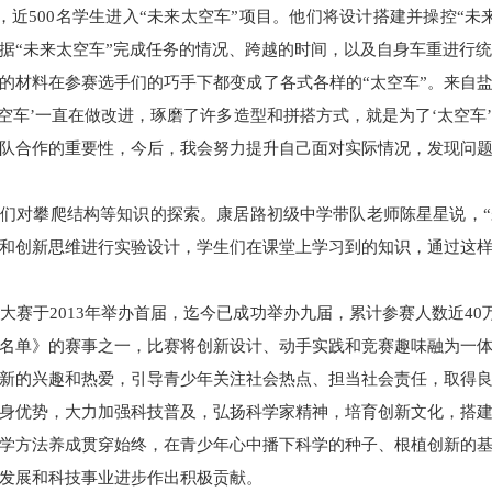
伍，近500名学生进入“未来太空车”项目。他们将设计搭建并操控“
据“未来太空车”完成任务的情况、跨越的时间，以及自身车重进行
的材料在参赛选手们的巧手下都变成了各式各样的“太空车”。来自
太空车’一直在做改进，琢磨了许多造型和拼搭方式，就是为了‘太空车
队合作的重要性，今后，我会努力提升自己面对实际情况，发现问
学们对攀爬结构等知识的探索。康居路初级中学带队老师陈星星说，
和创新思维进行实验设计，学生们在课堂上学习到的知识，通过这
赛于2013年举办首届，迄今已成功举办九届，累计参赛人数近40万。作
名单》的赛事之一，比赛将创新设计、动手实践和竞赛趣味融为一
新的兴趣和热爱，引导青少年关注社会热点、担当社会责任，取得
身优势，大力加强科技普及，弘扬科学家精神，培育创新文化，搭
学方法养成贯穿始终，在青少年心中播下科学的种子、根植创新的
发展和科技事业进步作出积极贡献。